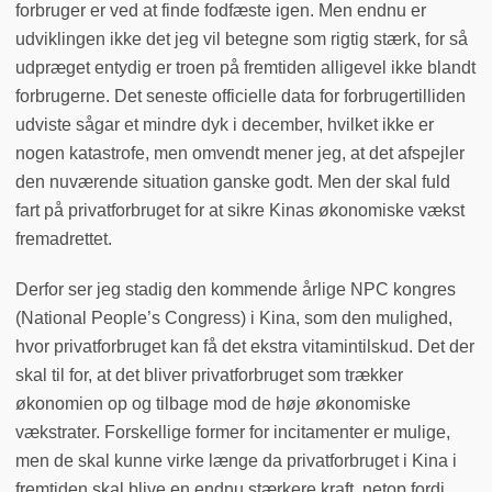
forbruger er ved at finde fodfæste igen. Men endnu er
udviklingen ikke det jeg vil betegne som rigtig stærk, for så
udpræget entydig er troen på fremtiden alligevel ikke blandt
forbrugerne. Det seneste officielle data for forbrugertilliden
udviste sågar et mindre dyk i december, hvilket ikke er
nogen katastrofe, men omvendt mener jeg, at det afspejler
den nuværende situation ganske godt. Men der skal fuld
fart på privatforbruget for at sikre Kinas økonomiske vækst
fremadrettet.
Derfor ser jeg stadig den kommende årlige NPC kongres
(National People’s Congress) i Kina, som den mulighed,
hvor privatforbruget kan få det ekstra vitamintilskud. Det der
skal til for, at det bliver privatforbruget som trækker
økonomien op og tilbage mod de høje økonomiske
vækstrater. Forskellige former for incitamenter er mulige,
men de skal kunne virke længe da privatforbruget i Kina i
fremtiden skal blive en endnu stærkere kraft, netop fordi