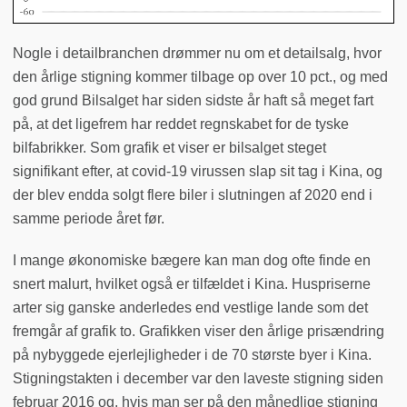
Nogle i detailbranchen drømmer nu om et detailsalg, hvor
den årlige stigning kommer tilbage op over 10 pct., og med
god grund Bilsalget har siden sidste år haft så meget fart
på, at det ligefrem har reddet regnskabet for de tyske
bilfabrikker. Som grafik et viser er bilsalget steget
signifikant efter, at covid-19 virussen slap sit tag i Kina, og
der blev endda solgt flere biler i slutningen af 2020 end i
samme periode året før.
I mange økonomiske bægere kan man dog ofte finde en
snert malurt, hvilket også er tilfældet i Kina. Huspriserne
arter sig ganske anderledes end vestlige lande som det
fremgår af grafik to. Grafikken viser den årlige prisændring
på nybyggede ejerlejligheder i de 70 største byer i Kina.
Stigningstakten i december var den laveste stigning siden
februar 2016 og, hvis man ser på den månedlige stigning