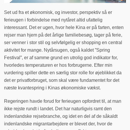
Set ud fra et økonomisk, og investor, perspektiv så er
ferieugen i forbindelse med nytåret altid ufattelig
interessant. Det er ugen, hvor hele Kina er på farten, enten
rejser man hjem på det årlige familiebesøg, tager på ferie,
ser venner i stor stil og selvfølgelig er shopping en central
aktivitet for mange. Nytårsugen, også kaldet ”Spring
Festival”, er af samme grund en utrolig god indikator for,
hvorledes temperaturen er hos forbrugerne. Efter min
vurdering spiller dette en særlig stor rolle for øjeblikket da
det er privatforbruget, som skal være fundamentet for det
næste kvantespring i Kinas økonomiske vækst.
Regeringen havde forud for ferieugen opfordret til, at man
ikke rejste rundt i landet. Det har naturligvis ramt den
indenlandske rejsebranche, og idet en del af de såkaldt
indenlandske migrantarbejdere er blevet der, hvor de