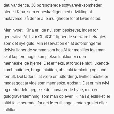
det, var der ca. 30 børsnoterede softwarevirksomheder,
alene i Kina, som er beskæftiget med udvikling at
metaverse, så der er alle muligheder for at købe et lod.
Men hypet i Kina er lige nu, som beskrevet, inden for
generative AI, hvor ChatGPT lignende software betragtes
som det nye guld. Min reservation er, at udfordringerne
delvist ligner de samme som hos AI for mobilitet idet man
skal kopiere nogle komplekse funktioner i den
menneskelige hjerne. Det er f.eks. at forudse hidtil ukendte
kombinationer, bruge intuition, abstrakt tænkning og sund
fornuft. Det lader til at være en udfordring, hvilket måske er
meget godt at vide som menneske, trodsalt. Det er min tvivl
og derfor deler jeg ikke det nuværende hype, men en
guldgraverstemning, som man oplever i Kina i øjeblikket, er
altid fascinerende, for det fører til noget, enten guldet eller
fallitten.