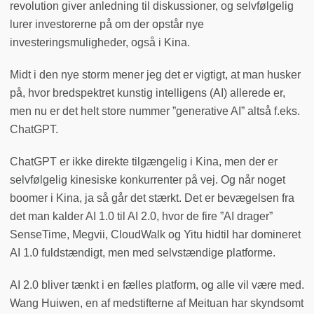
revolution giver anledning til diskussioner, og selvfølgelig
lurer investorerne på om der opstår nye
investeringsmuligheder, også i Kina.
Midt i den nye storm mener jeg det er vigtigt, at man husker
på, hvor bredspektret kunstig intelligens (AI) allerede er,
men nu er det helt store nummer ”generative AI” altså f.eks.
ChatGPT.
ChatGPT er ikke direkte tilgængelig i Kina, men der er
selvfølgelig kinesiske konkurrenter på vej. Og når noget
boomer i Kina, ja så går det stærkt. Det er bevægelsen fra
det man kalder AI 1.0 til AI 2.0, hvor de fire ”AI drager”
SenseTime, Megvii, CloudWalk og Yitu hidtil har domineret
AI 1.0 fuldstændigt, men med selvstændige platforme.
AI 2.0 bliver tænkt i en fælles platform, og alle vil være med.
Wang Huiwen, en af medstifterne af Meituan har skyndsomt