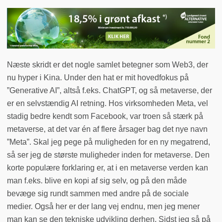
Næste skridt er det nogle samlet betegner som Web3, der
nu hyper i Kina. Under den hat er mit hovedfokus på
”Generative AI”, altså f.eks. ChatGPT, og så metaverse, der
er en selvstændig AI retning. Hos virksomheden Meta, vel
stadig bedre kendt som Facebook, var troen så stærk på
metaverse, at det var én af flere årsager bag det nye navn
”Meta”. Skal jeg pege på muligheden for en ny megatrend,
så ser jeg de største muligheder inden for metaverse. Den
korte populære forklaring er, at i en metaverse verden kan
man f.eks. blive en kopi af sig selv, og på den måde
bevæge sig rundt sammen med andre på de sociale
medier. Også her er der lang vej endnu, men jeg mener
man kan se den tekniske udvikling derhen. Sidst jeg så på